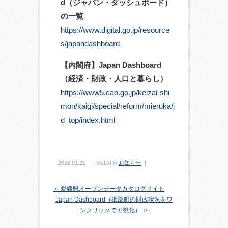
d（ジャパン・ダッシュボード）
の一覧
https://www.digital.go.jp/resource
s/japandashboard
【内閣府】Japan Dashboard
（経済・財政・人口と暮らし）
https://www5.cao.go.jp/keizai-shi
mon/kaigi/special/reform/mieruka/j
d_top/index.html
2026.01.21 ｜ Posted in
お知らせ
｜
＜ 愛媛県オープンデータカタログサイト
Japan Dashboard（砥部町の財政状況をワ
ンクリックで可視化） ＞