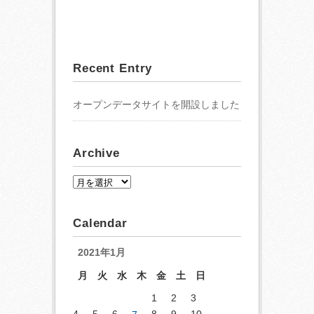
Recent Entry
オープンデータサイトを開設しました
Archive
A
r
c
Calendar
h
i
2021年1月
v
月
火
水
木
金
土
日
e
1
2
3