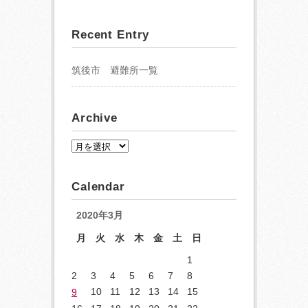
Recent Entry
筑後市 避難所一覧
Archive
A
r
c
Calendar
h
i
2020年3月
v
月
火
水
木
金
土
日
e
1
2
3
4
5
6
7
8
10
11
12
13
14
15
9