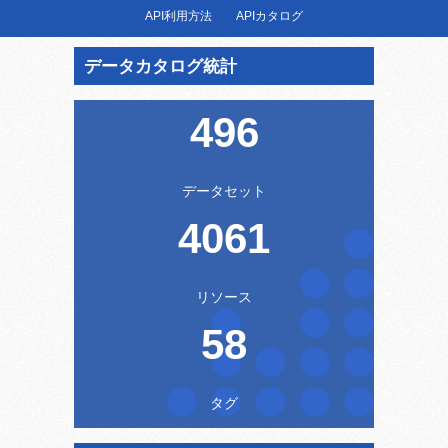
API利用方法
APIカタログ
データカタログ統計
496
データセット
4061
リソース
58
タグ