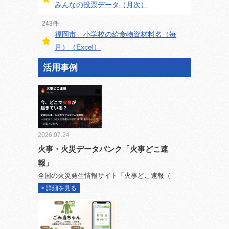
みんなの投票データ（月次）
243件
福岡市 小学校の給食物資材料名（毎
月）（Excel）
活用事例
2026.07.24
火事・火災データバンク「火事どこ速
報」
全国の火災発生情報サイト「火事どこ速報（
> 詳細を見る