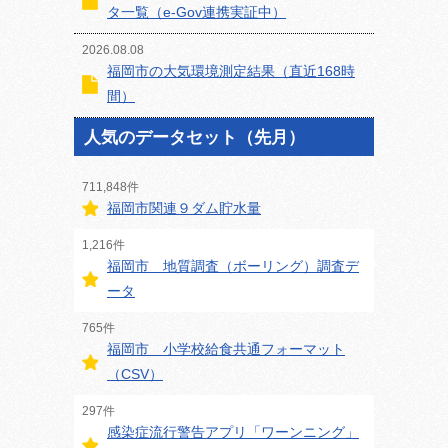
タ一覧（e-Gov連携実証中）
2026.08.08
福岡市の大気環境測定結果（直近168時
間）
人気のデータセット（先月）
711,848件
福岡市関連９ダム貯水量
1,216件
福岡市 地質調査（ボーリング）調査デ
ータ
765件
福岡市 小学校給食共通フォーマット
（CSV）
297件
感染症流行警告アプリ「ワーンニング」