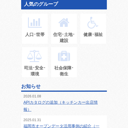
人気のグループ
人口･世帯
住宅･土地･
健康･福祉
建設
司法･安全･
社会保障･
環境
衛生
お知らせ
2026.01.08
APIカタログの追加（キッチンカー出店情
報）
2025.01.31
福岡市オープンデータ活用事例の紹介（一