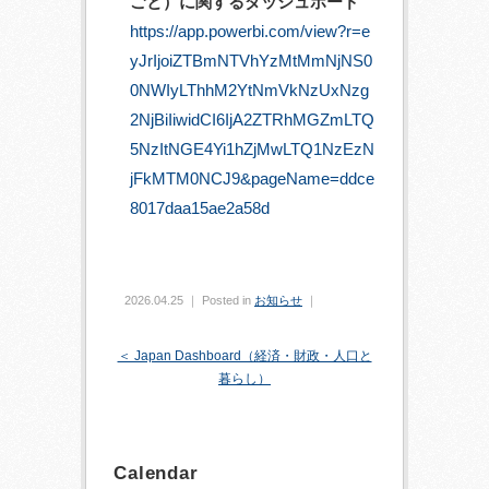
ごと）に関するダッシュボード
https://app.powerbi.com/view?r=e
yJrIjoiZTBmNTVhYzMtMmNjNS0
0NWIyLThhM2YtNmVkNzUxNzg
2NjBiIiwidCI6IjA2ZTRhMGZmLTQ
5NzItNGE4Yi1hZjMwLTQ1NzEzN
jFkMTM0NCJ9&pageName=ddce
8017daa15ae2a58d
2026.04.25 ｜ Posted in
お知らせ
｜
＜ Japan Dashboard（経済・財政・人口と
暮らし）
Calendar