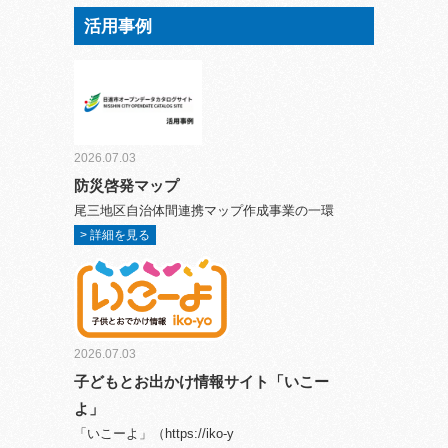
活用事例
2026.07.03
防災啓発マップ
尾三地区自治体間連携マップ作成事業の一環
> 詳細を見る
2026.07.03
子どもとお出かけ情報サイト「いこー
よ」
「いこーよ」（https://iko-y