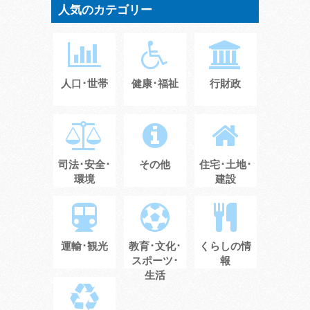
人気のカテゴリー
人口･世帯
健康･福祉
行財政
司法･安全･
その他
住宅･土地･
環境
建設
運輸･観光
教育･文化･
くらしの情
スポーツ･
報
生活